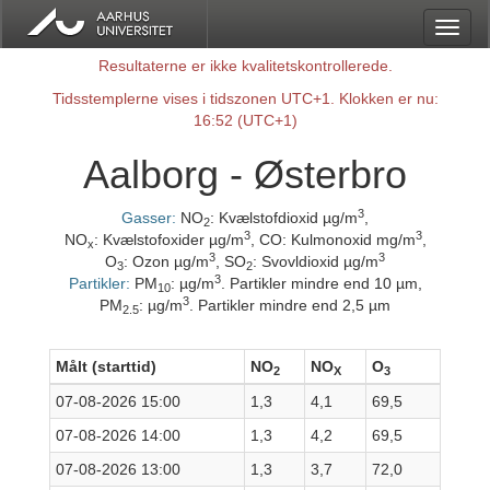
Resultaterne er ikke kvalitetskontrollerede.
Tidsstemplerne vises i tidszonen UTC+1. Klokken er nu:
16:52 (UTC+1)
Aalborg - Østerbro
3
Gasser:
NO
: Kvælstofdioxid µg/m
,
2
3
3
NO
: Kvælstofoxider µg/m
,
CO: Kulmonoxid mg/m
,
x
3
3
O
: Ozon µg/m
,
SO
: Svovldioxid µg/m
3
2
3
Partikler:
PM
: µg/m
. Partikler mindre end 10 µm
,
10
3
PM
: µg/m
. Partikler mindre end 2,5 µm
2.5
Målt (starttid)
NO
NO
O
2
X
3
07-08-2026 15:00
1,3
4,1
69,5
07-08-2026 14:00
1,3
4,2
69,5
07-08-2026 13:00
1,3
3,7
72,0