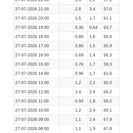
27-07-2026 21:00
2,8
3,4
57,0
27-07-2026 20:00
1,5
1,7
61,1
27-07-2026 19:00
0,36
0,64
63,7
27-07-2026 18:00
0,80
1,6
60,0
27-07-2026 17:00
0,80
1,5
55,9
27-07-2026 16:00
0,69
1,4
56,3
27-07-2026 15:00
0,76
1,7
59,3
27-07-2026 14:00
0,96
1,7
61,0
27-07-2026 13:00
1,2
2,2
60,0
27-07-2026 12:00
1,4
2,4
64,2
27-07-2026 11:00
0,94
1,8
69,2
27-07-2026 10:00
1,2
2,4
69,1
27-07-2026 09:00
1,1
2,4
67,9
27-07-2026 08:00
1,1
1,9
67,8