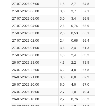
27-07-2026 07:00
1,8
2,7
64,8
27-07-2026 06:00
3,0
3,7
57,1
27-07-2026 05:00
3,0
3,4
56,5
27-07-2026 04:00
2,6
0,74
65,9
27-07-2026 03:00
2,5
0,53
65,1
27-07-2026 02:00
2,4
0,68
66,4
27-07-2026 01:00
3,6
2,4
61,3
27-07-2026 00:00
4,8
2,4
69,3
26-07-2026 23:00
4,5
2,2
73,9
26-07-2026 22:00
6,2
4,8
67,8
26-07-2026 21:00
9,0
6,8
62,9
26-07-2026 20:00
6,0
4,0
67,0
26-07-2026 19:00
2,7
1,0
70,4
26-07-2026 18:00
2,7
0,76
65,3