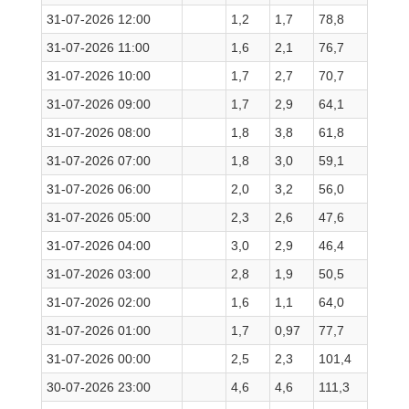
31-07-2026 12:00
1,2
1,7
78,8
31-07-2026 11:00
1,6
2,1
76,7
31-07-2026 10:00
1,7
2,7
70,7
31-07-2026 09:00
1,7
2,9
64,1
31-07-2026 08:00
1,8
3,8
61,8
31-07-2026 07:00
1,8
3,0
59,1
31-07-2026 06:00
2,0
3,2
56,0
31-07-2026 05:00
2,3
2,6
47,6
31-07-2026 04:00
3,0
2,9
46,4
31-07-2026 03:00
2,8
1,9
50,5
31-07-2026 02:00
1,6
1,1
64,0
31-07-2026 01:00
1,7
0,97
77,7
31-07-2026 00:00
2,5
2,3
101,4
30-07-2026 23:00
4,6
4,6
111,3