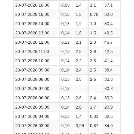
20-07-2026 16:00
0,09
1,4
1,1
57,1
20-07-2026 15:00
0,13
1,5
0,70
52,0
20-07-2026 14:00
0,15
1,9
1,0
50,4
20-07-2026 13:00
0,14
1,6
1,5
49,5
20-07-2026 12:00
0,12
2,1
2,3
46,7
20-07-2026 11:00
0,13
2,5
2,9
42,5
20-07-2026 10:00
0,14
2,2
2,5
41,4
20-07-2026 09:00
0,14
2,4
2,5
38,4
20-07-2026 08:00
0,13
2,8
2,6
32,8
20-07-2026 07:00
0,13
30,8
20-07-2026 06:00
0,13
2,6
2,4
30,9
20-07-2026 05:00
0,14
2,0
1,7
29,9
20-07-2026 04:00
0,13
1,4
0,31
32,6
20-07-2026 03:00
0,10
0,99
0,87
34,0