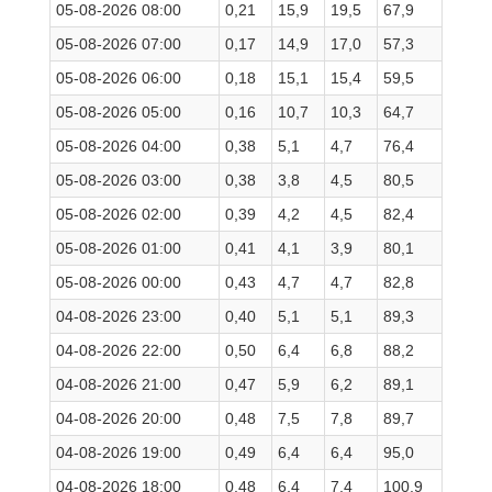
05-08-2026 08:00
0,21
15,9
19,5
67,9
05-08-2026 07:00
0,17
14,9
17,0
57,3
05-08-2026 06:00
0,18
15,1
15,4
59,5
05-08-2026 05:00
0,16
10,7
10,3
64,7
05-08-2026 04:00
0,38
5,1
4,7
76,4
05-08-2026 03:00
0,38
3,8
4,5
80,5
05-08-2026 02:00
0,39
4,2
4,5
82,4
05-08-2026 01:00
0,41
4,1
3,9
80,1
05-08-2026 00:00
0,43
4,7
4,7
82,8
04-08-2026 23:00
0,40
5,1
5,1
89,3
04-08-2026 22:00
0,50
6,4
6,8
88,2
04-08-2026 21:00
0,47
5,9
6,2
89,1
04-08-2026 20:00
0,48
7,5
7,8
89,7
04-08-2026 19:00
0,49
6,4
6,4
95,0
04-08-2026 18:00
0,48
6,4
7,4
100,9