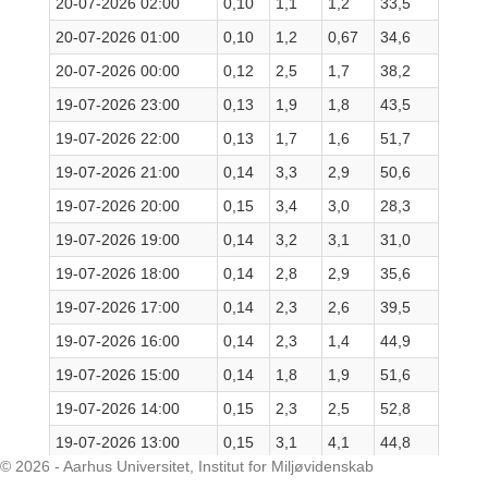
20-07-2026 02:00
0,10
1,1
1,2
33,5
20-07-2026 01:00
0,10
1,2
0,67
34,6
20-07-2026 00:00
0,12
2,5
1,7
38,2
19-07-2026 23:00
0,13
1,9
1,8
43,5
19-07-2026 22:00
0,13
1,7
1,6
51,7
19-07-2026 21:00
0,14
3,3
2,9
50,6
19-07-2026 20:00
0,15
3,4
3,0
28,3
19-07-2026 19:00
0,14
3,2
3,1
31,0
19-07-2026 18:00
0,14
2,8
2,9
35,6
19-07-2026 17:00
0,14
2,3
2,6
39,5
19-07-2026 16:00
0,14
2,3
1,4
44,9
19-07-2026 15:00
0,14
1,8
1,9
51,6
19-07-2026 14:00
0,15
2,3
2,5
52,8
19-07-2026 13:00
0,15
3,1
4,1
44,8
© 2026 - Aarhus Universitet, Institut for Miljøvidenskab
19-07-2026 12:00
0,13
1,9
2,7
44,7