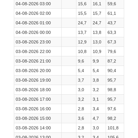
04-08-2026 03:00
15,6
16,1
59,6
04-08-2026 02:00
15,5
15,7
61,1
04-08-2026 01:00
24,7
24,7
43,7
04-08-2026 00:00
13,7
13,8
63,3
03-08-2026 23:00
12,9
13,0
67,3
03-08-2026 22:00
10,8
10,9
79,6
03-08-2026 21:00
9,6
9,9
87,2
03-08-2026 20:00
5,4
5,4
90,4
03-08-2026 19:00
3,7
3,8
95,7
03-08-2026 18:00
3,0
3,2
98,8
03-08-2026 17:00
3,2
3,1
95,7
03-08-2026 16:00
2,8
3,4
97,6
03-08-2026 15:00
3,6
4,7
98,2
03-08-2026 14:00
2,8
3,0
101,8
03-08-2026 13:00
3,2
3,4
105,6